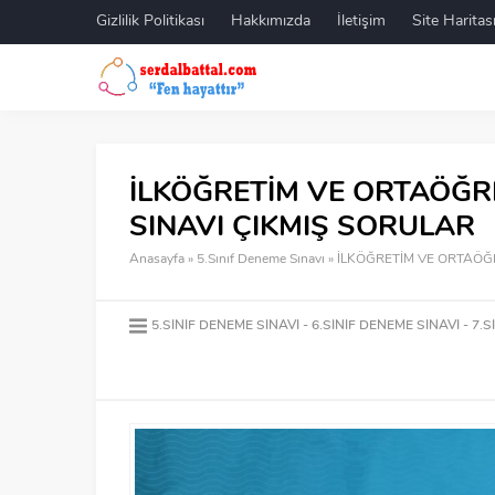
Gizlilik Politikası
Hakkımızda
İletişim
Site Haritas
İLKÖĞRETİM VE ORTAÖĞR
SINAVI ÇIKMIŞ SORULAR
Anasayfa
»
5.Sınıf Deneme Sınavı
»
İLKÖĞRETİM VE ORTAÖĞ
5.SINIF DENEME SINAVI
6.SINIF DENEME SINAVI
7.S