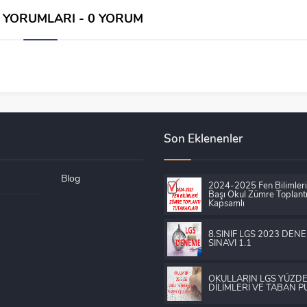
İ YORUMLARI - 0 YORUM
Son Eklenenler
Blog
2024-2025 Fen Bilimler
Başı Okul Zümre Toplantı
Kapsamlı
8.SINIF LGS 2023 DEN
SINAVI 1.1
OKULLARIN LGS YÜZDE
DİLİMLERİ VE TABAN 