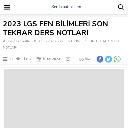
2023 LGS FEN BİLİMLERİ SON
TEKRAR DERS NOTLARI
Anasayfa
»
Sınıflar
»
8. Sınıf
»
2023 LGS FEN BİLİMLERİ SON TEKRAR DERS
NOTLARI
8. SINIF
LGS
19.05.2023
0
467